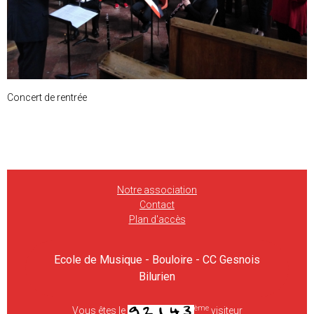
Concert de rentrée
Notre association
Contact
Plan d'accès
Ecole de Musique - Bouloire - CC Gesnois
Bilurien
ème
Vous êtes le
visiteur