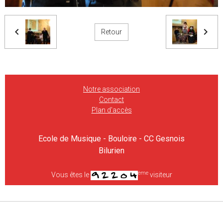
Retour
Notre association
Contact
Plan d'accès
Ecole de Musique - Bouloire - CC Gesnois
Bilurien
ème
Vous êtes le
visiteur
Gestion des cookies